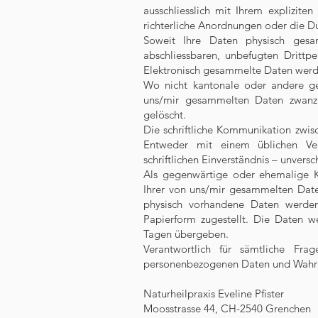
ausschliesslich mit Ihrem explizit
richterliche Anordnungen oder die Du
Soweit Ihre Daten physisch ges
abschliessbaren, unbefugten Drittp
Elektronisch gesammelte Daten werden
Wo nicht kantonale oder andere g
uns/mir gesammelten Daten zwanzig
gelöscht.
Die schriftliche Kommunikation zwisc
Entweder mit einem üblichen Ver
schriftlichen Einverständnis – unversch
Als gegenwärtige oder ehemalige Kl
Ihrer von uns/mir gesammelten Date
physisch vorhandene Daten werde
Papierform zugestellt. Die Daten w
Tagen übergeben.
Verantwortlich für sämtliche Fr
personenbezogenen Daten und Wahrne
Naturheilpraxis Eveline Pfister
Moosstrasse 44, CH-2540 Gren