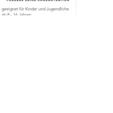
Fördere deine Konzentration
geeignet für Kinder und Jugendliche
ab 8 - 16 Jahren.
Ausdrucksmalen fördert die
Kreativität und stärkt das
Selbstbewusstsein. Geübt wird
Konzentration, Ausdauer, Sorgfalt und
Feinmotorik.
Mittwoch:
14.00 - 15.30
h
Kosten: CHF 35.-- inkl. Material
Einstieg jederzeit möglich