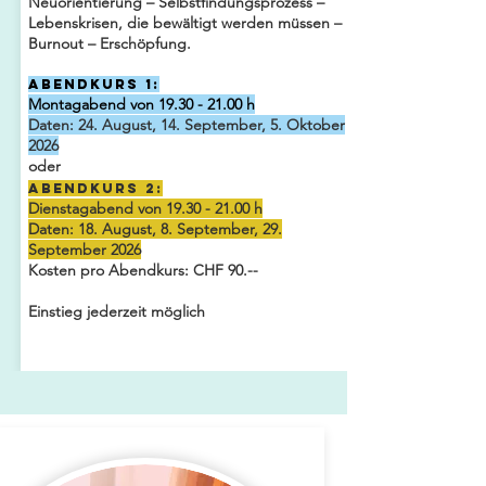
Neuorientierung – Selbstfindungsprozess –
Lebenskrisen, die bewältigt werden müssen –
Burnout – Erschöpfung.
Abendkurs 1:
Montagabend von
19.30 - 21.00
h
​Daten: 24. August, 14. September, 5. Oktober
2026
oder
Abendkurs 2:
​Dienstagabend von
19.30 - 21.00
h
Daten: 18. August, 8. September, 29.
September 2026
Kosten pro Abendkurs: CHF 90.--
Einstieg jederzeit möglich